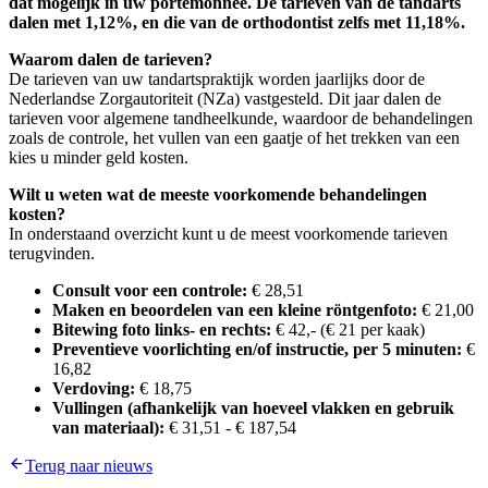
dat mogelijk in uw portemonnee. De tarieven van de tandarts
dalen met 1,12%, en die van de orthodontist zelfs met 11,18%.
Waarom dalen de tarieven?
De tarieven van uw tandartspraktijk worden jaarlijks door de
Nederlandse Zorgautoriteit (NZa) vastgesteld. Dit jaar dalen de
tarieven voor algemene tandheelkunde, waardoor de behandelingen
zoals de controle, het vullen van een gaatje of het trekken van een
kies u minder geld kosten.
Wilt u weten wat de meeste voorkomende behandelingen
kosten?
In onderstaand overzicht kunt u de meest voorkomende tarieven
terugvinden.
Consult voor een controle:
€ 28,51
Maken en beoordelen van een kleine röntgenfoto:
€ 21,00
Bitewing foto links- en rechts:
€ 42,- (€ 21 per kaak)
Preventieve voorlichting en/of instructie, per 5 minuten:
€
16,82
Verdoving:
€ 18,75
Vullingen (afhankelijk van hoeveel vlakken en gebruik
van materiaal):
€ 31,51 - € 187,54
Terug naar nieuws