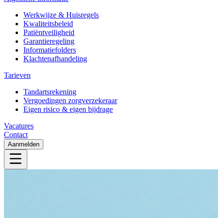
Werkwijze & Huisregels
Kwaliteitsbeleid
Patiëntveiligheid
Garantieregeling
Informatiefolders
Klachtenafhandeling
Tarieven
Tandartsrekening
Vergoedingen zorgverzekeraar
Eigen risico & eigen bijdrage
Vacatures
Contact
Aanmelden