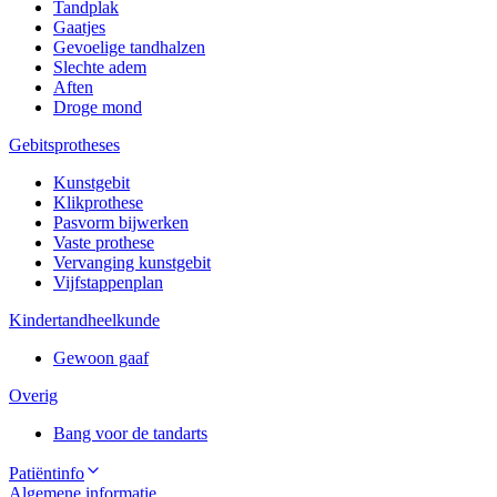
Tandplak
Gaatjes
Gevoelige tandhalzen
Slechte adem
Aften
Droge mond
Gebitsprotheses
Kunstgebit
Klikprothese
Pasvorm bijwerken
Vaste prothese
Vervanging kunstgebit
Vijfstappenplan
Kindertandheelkunde
Gewoon gaaf
Overig
Bang voor de tandarts
Patiëntinfo
Algemene informatie